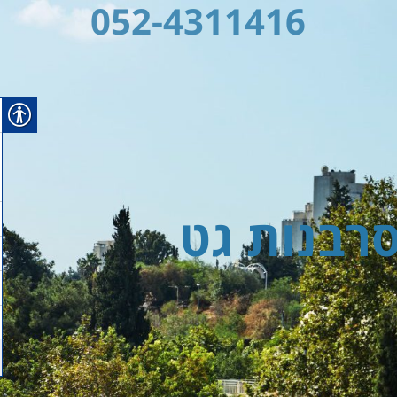
052-4311416
סרבנות גט