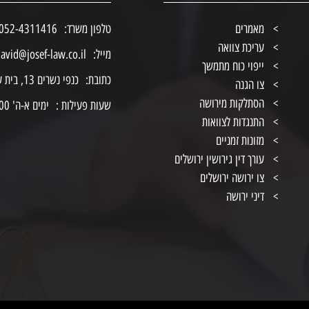
מאמרים
טלפון משרד:
052-4311416
עריכת צוואה
מייל:
avid@josef-law.co.il
ייפוי כוח מתמשך
כתובת:
כנפי נשרים 13, בית ענבר, ירושלים
צו הגנה
הסתלקות מירושה
שעות פעילות :
ימים א-ה' 8:00-19:00
התנגדות לצוואות
מזונות זמניים
עורך דין גירושין ירושלים
צו ירושה ירושלים
דיני ירושה