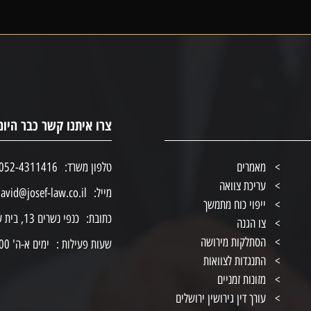
צרו איתנו קשר כבר היום
מאמרים
טלפון משרד:
052-4311416
עריכת צוואה
מייל:
avid@josef-law.co.il
ייפוי כוח מתמשך
כתובת:
כנפי נשרים 13, בית ענבר, ירושלים
צו הגנה
הסתלקות מירושה
שעות פעילות :
ימים א-ה' 8:00-19:00
התנגדות לצוואות
מזונות זמניים
עורך דין גירושין ירושלים