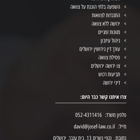
השפעה בלתי הוגנת על צוואה
התנגדות לצוואות
ירושה ללא צוואה
מזונות זמניים
ניהול עיזבון
עורך דין גירושין ירושלים
פסילת צוואה
צו ירושה ירושלים
תביעות רכוש
דיני ירושה
צרו איתנו קשר כבר היום:
טלפון משרד:
052-4311416
מייל:
david@josef-law.co.il
כתובת:
כנפי נשרים 13, בית ענבר, ירושלים